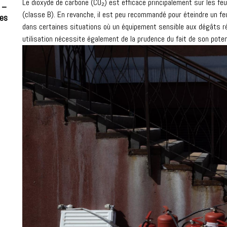
Le dioxyde de carbone (CO₂) est efficace principalement sur les fe
 –
(classe B). En revanche, il est peu recommandé pour éteindre un feu
ces
dans certaines situations où un équipement sensible aux dégâts ré
utilisation nécessite également de la prudence du fait de son poten