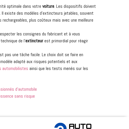
rité optimale dans votre
voiture
. Les dispositifs doivent
 Il existe des modèles d’extincteurs jetables, souvent
s rechargeables, plus coûteux mais avec une meilleure
 à respecter les consignes du fabricant et à vous
 technique de l’
extincteur
est primordial pour réagir
est pas une tâche facile. Le choix doit se faire en
un modèle adapté aux risques potentiels et aux
s automobilistes
ainsi que les tests menés sur les
assionnés d’automobile
’essence sans risque