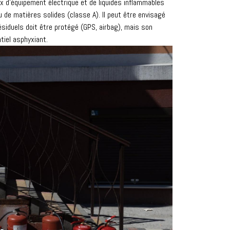
ux d’équipement électrique et de liquides inflammables
 de matières solides (classe A). Il peut être envisagé
siduels doit être protégé (GPS, airbag), mais son
tiel asphyxiant.