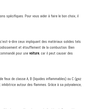
ns spécifiques. Pour vous aider à faire le bon choix, il
 c’est-à-dire ceux impliquant des matériaux solides tels
refroidissement et étouffement de la combustion. Bien
 recommandé pour une
voiture
, car il peut causer des
e de feux de classe A, B (liquides inflammables) ou C (gaz
 inhibitrice autour des flammes. Grâce à sa polyvalence,